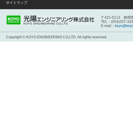
サイトマップ
〒421-0113 静
TEL：(054)257-33
E-mail：
koyo@koyo
Copyright © KOYO ENGINEERING CO,LTD. All rights reserved.